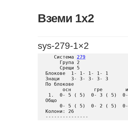
Skip
to
Вземи 1х2
content
sys-279-1×2
   Система 
279
     Група 2

     Срещи 5

Блокове  1- 1- 1- 1- 1

Знаци    3- 3- 3- 3- 3

По блокове

      осн        гре        и
 1.  0- 5 ( 5)  0- 3 ( 5)  0-
Общо

     0- 5 ( 5)  0- 2 ( 5)  0-
Колони: 26
